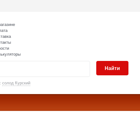
агазине
лата
тавка
такты
вости
лькуляторы
Найти
:
солод Курский