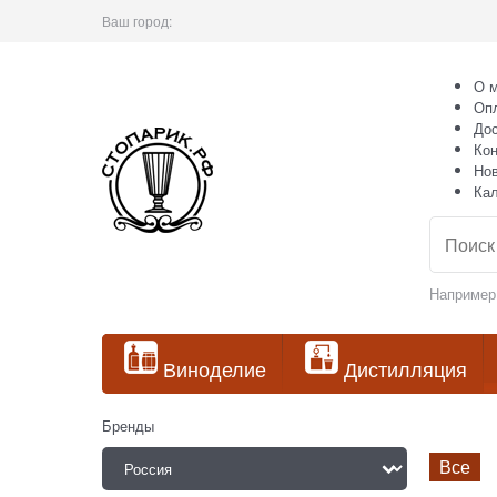
Ваш город:
О м
Оп
Дос
Кон
Но
Ка
Например
Виноделие
Дистилляция
Бренды
Все