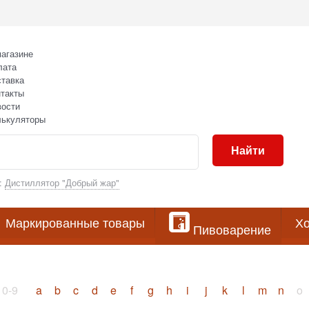
агазине
лата
тавка
такты
вости
лькуляторы
Найти
:
Дистиллятор "Добрый жар"
Маркированные товары
Хо
Пивоварение
0-9
a
b
c
d
e
f
g
h
i
j
k
l
m
n
o