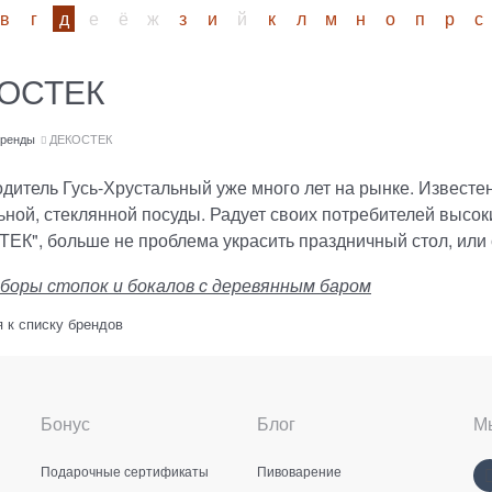
в
г
д
е
ё
ж
з
и
й
к
л
м
н
о
п
р
с
ОСТЕК
ренды
ДЕКОСТЕК
дитель Гусь-Хрустальный уже много лет на рынке. Известе
ьной, стеклянной посуды. Радует своих потребителей высо
ЕК", больше не проблема украсить праздничный стол, или 
боры стопок и бокалов с деревянным баром
 к списку брендов
Бонус
Блог
Мы
Подарочные сертификаты
Пивоварение