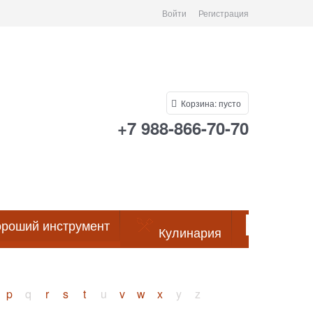
Войти
Регистрация
Корзина:
пусто
+7 988-866-70-70
роший инструмент
Кулинария
Посуда
p
q
r
s
t
u
v
w
x
y
z