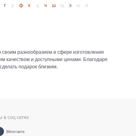
т
у
ф
х
ц
ч
ш
щ
э
ю
я
н своим разнообразием в сфере изготовления
ким качеством и доступными ценами. Благодаря
сделать подарок близким.
 в соц сетях
ВКонтакте