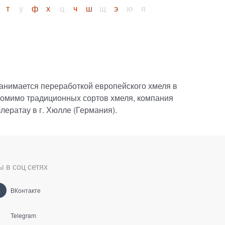
т
у
ф
х
ц
ч
ш
щ
э
ю
я
анимается переработкой европейского хмеля в
 Помимо традиционных сортов хмеля, компания
ератау в г. Хюлле (Германия).
 в соц сетях
ВКонтакте
Telegram