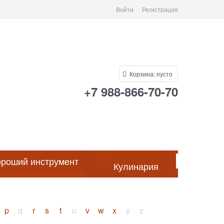
Войти
Регистрация
Корзина:
пусто
+7 988-866-70-70
роший инструмент
Кулинария
Посуда
p
q
r
s
t
u
v
w
x
y
z