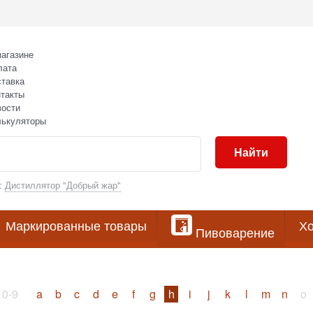
агазине
лата
тавка
такты
вости
лькуляторы
Найти
:
Дистиллятор "Добрый жар"
Маркированные товары
Хо
Пивоварение
0-9
a
b
c
d
e
f
g
h
i
j
k
l
m
n
o