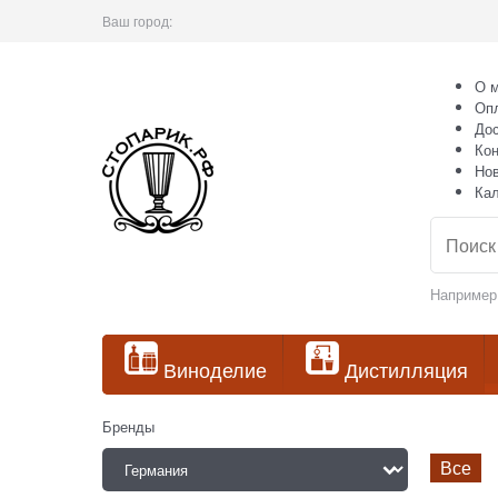
Ваш город:
О м
Оп
Дос
Кон
Но
Ка
Например
Виноделие
Дистилляция
Бренды
Все