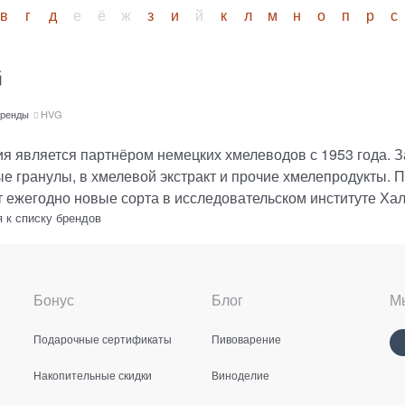
в
г
д
е
ё
ж
з
и
й
к
л
м
н
о
п
р
с
G
ренды
HVG
я является партнёром немецких хмелеводов с 1953 года. З
е гранулы, в хмелевой экстракт и прочие хмелепродукты.
 ежегодно новые сорта в исследовательском институте Халл
 к списку брендов
Бонус
Блог
Мы
Подарочные сертификаты
Пивоварение
Накопительные скидки
Виноделие