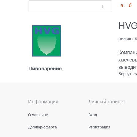
а
б
HV
Главная
Б
Компани
хмелевы
выводит
Пивоварение
Вернуться
Информация
Личный кабинет
О магазине
Вход
Договор-оферта
Регистрация