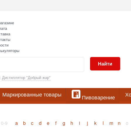
агазине
лата
тавка
такты
вости
лькуляторы
Найти
:
Дистиллятор "Добрый жар"
Маркированные товары
Хо
Пивоварение
0-9
a
b
c
d
e
f
g
h
i
j
k
l
m
n
o