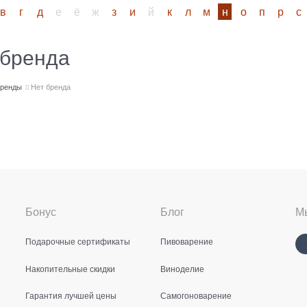
в
г
д
е
ё
ж
з
и
й
к
л
м
н
о
п
р
с
 бренда
ренды
Нет бренда
Бонус
Блог
Мы
Подарочные сертификаты
Пивоварение
Накопительные скидки
Виноделие
Гарантия лучшей цены
Самогоноварение