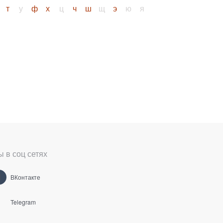
т
у
ф
х
ц
ч
ш
щ
э
ю
я
 в соц сетях
ВКонтакте
Telegram