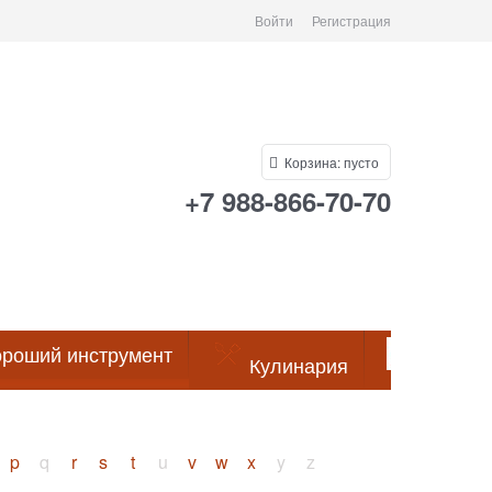
Войти
Регистрация
Корзина:
пусто
+7 988-866-70-70
роший инструмент
Кулинария
Посуда
p
q
r
s
t
u
v
w
x
y
z