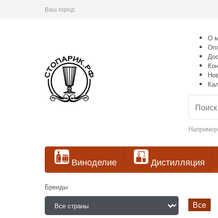
Ваш город:
О м
Оп
Дос
Кон
Но
Ка
Например
Виноделие
Дистилляция
Бренды
Все