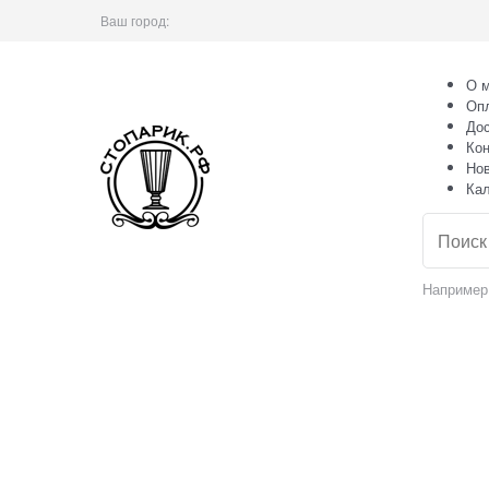
Ваш город:
О м
Оп
Дос
Кон
Но
Ка
Например