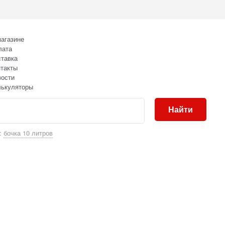
агазине
лата
тавка
такты
вости
лькуляторы
Найти
:
бочка 10 литров