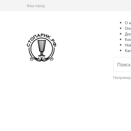
Ваш город:
О м
Оп
Дос
Кон
Но
Ка
Например