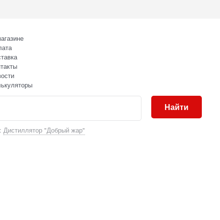
агазине
лата
тавка
такты
вости
лькуляторы
Найти
:
Дистиллятор "Добрый жар"