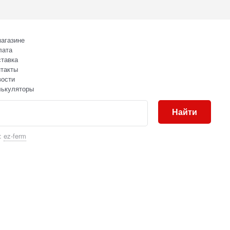
агазине
лата
тавка
такты
вости
лькуляторы
Найти
:
ez-ferm