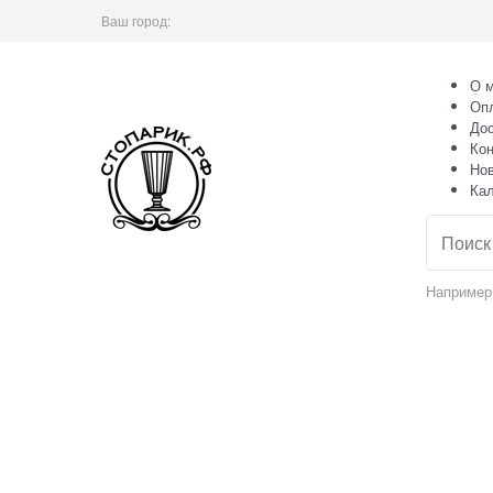
Ваш город:
О м
Оп
Дос
Кон
Но
Ка
Например