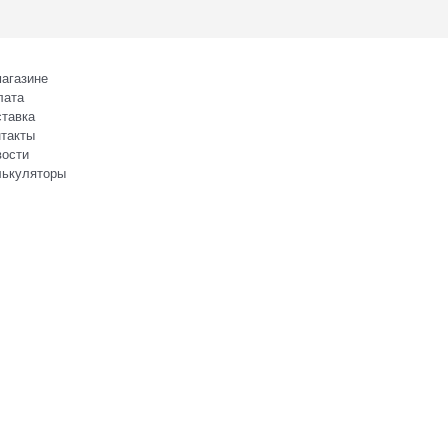
агазине
лата
тавка
такты
вости
лькуляторы