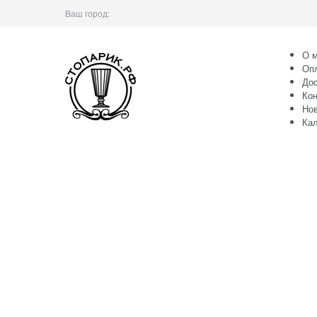
Ваш город:
О м
Оп
Дос
Кон
Но
Ка