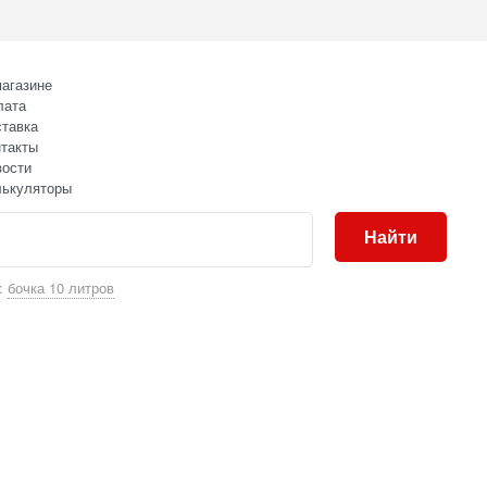
агазине
лата
тавка
такты
вости
лькуляторы
Найти
:
бочка 10 литров