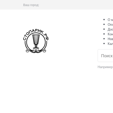
Ваш город:
О м
Оп
Дос
Кон
Но
Ка
Например