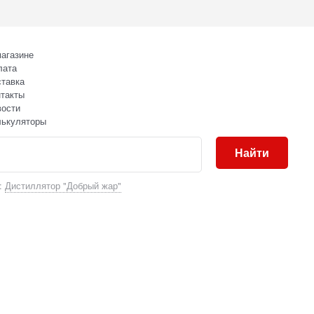
агазине
лата
тавка
такты
вости
лькуляторы
Найти
:
Дистиллятор "Добрый жар"