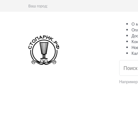
Ваш город:
О м
Оп
Дос
Кон
Но
Ка
Например