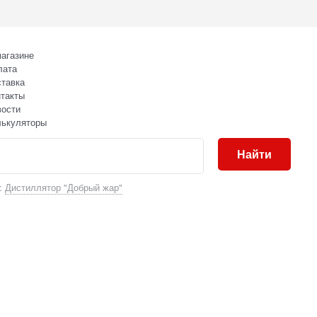
агазине
лата
тавка
такты
вости
лькуляторы
Найти
:
Дистиллятор "Добрый жар"