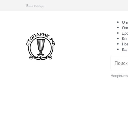
Ваш город:
О м
Оп
Дос
Кон
Но
Ка
Например