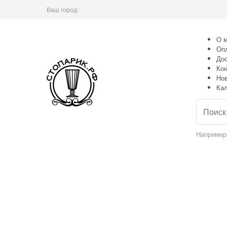
Ваш город:
О м
Оп
Дос
Кон
Но
Ка
Например