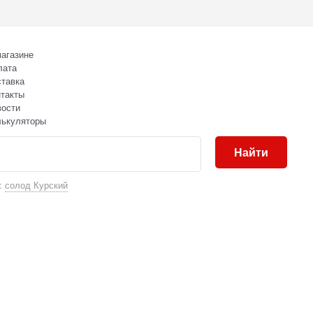
агазине
лата
тавка
такты
вости
лькуляторы
Найти
:
солод Курский