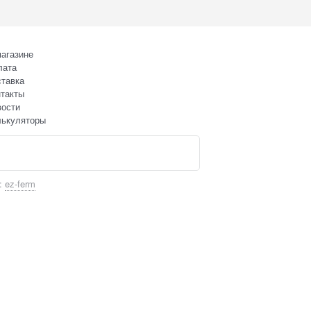
агазине
лата
тавка
такты
вости
лькуляторы
:
ez-ferm