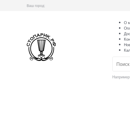
Ваш город:
О м
Оп
Дос
Кон
Но
Ка
Например