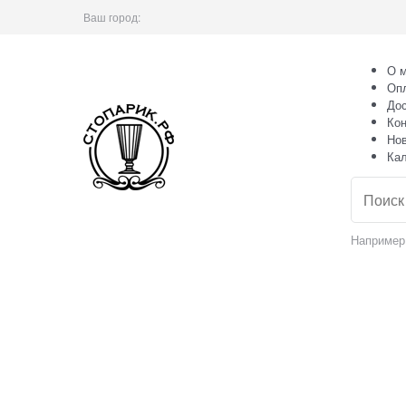
Ваш город:
О м
Оп
Дос
Кон
Но
Ка
Например