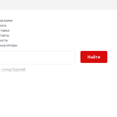
агазине
лата
тавка
такты
вости
лькуляторы
Найти
:
солод Курский