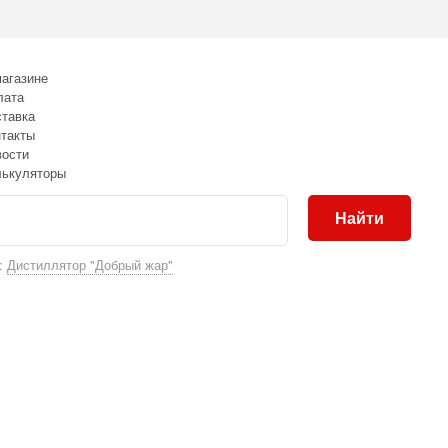
агазине
лата
тавка
такты
вости
лькуляторы
Найти
:
Дистиллятор "Добрый жар"