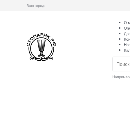
Ваш город:
О м
Оп
Дос
Кон
Но
Ка
Например