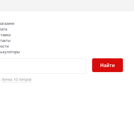
агазине
лата
тавка
такты
вости
лькуляторы
Найти
:
бочка 10 литров