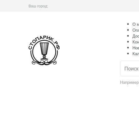
Ваш город:
О м
Оп
Дос
Кон
Но
Ка
Например