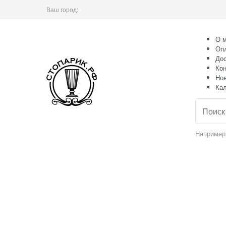
Ваш город:
О м
Оп
Дос
Кон
Но
Ка
Например