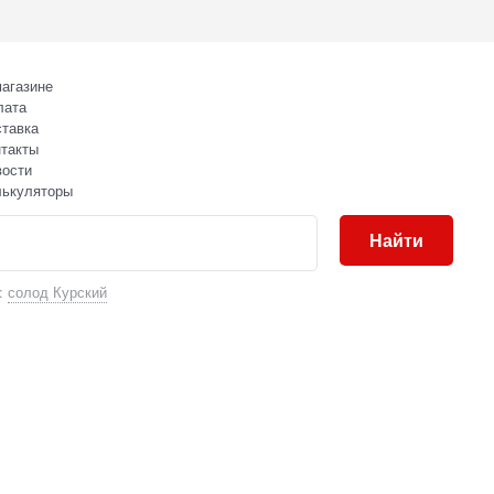
агазине
лата
тавка
такты
вости
лькуляторы
Найти
:
солод Курский