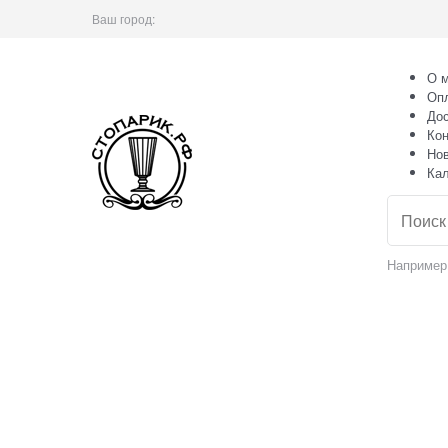
Ваш город:
О м
Оп
Дос
Кон
Но
Ка
Например