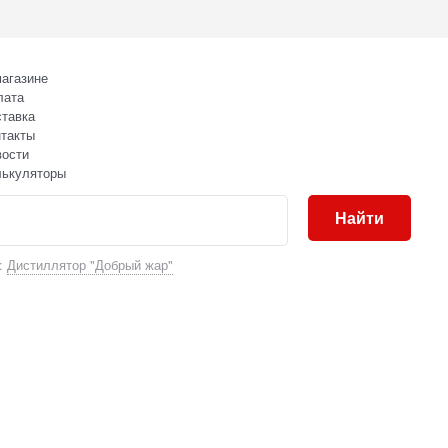
агазине
лата
тавка
такты
вости
лькуляторы
Найти
:
Дистиллятор "Добрый жар"