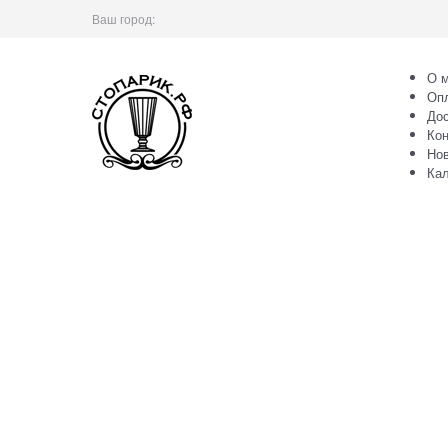
Ваш город:
О м
Оп
Дос
Кон
Но
Ка