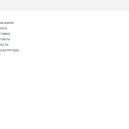
агазине
лата
тавка
такты
вости
лькуляторы