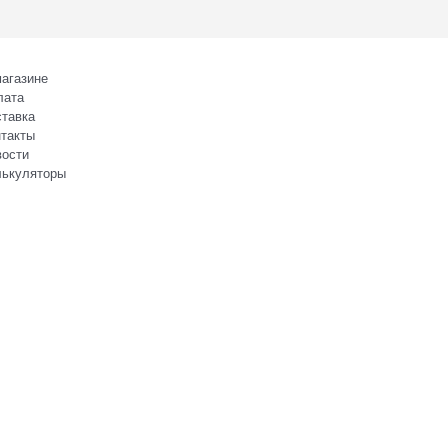
агазине
лата
тавка
такты
вости
лькуляторы