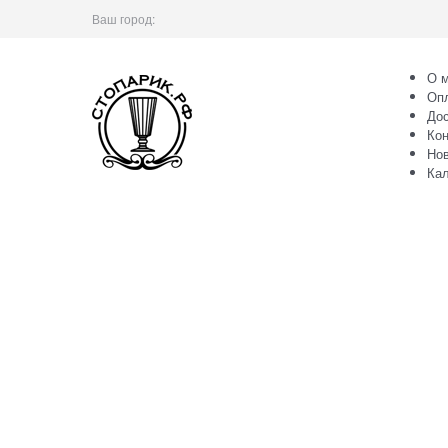
Ваш город:
О м
Оп
Дос
Кон
Но
Ка