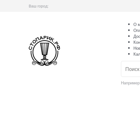
Ваш город:
О м
Оп
Дос
Кон
Но
Ка
Например