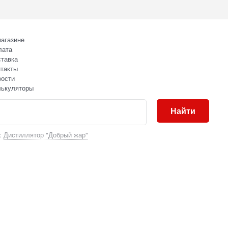
агазине
лата
тавка
такты
вости
лькуляторы
Найти
:
Дистиллятор "Добрый жар"