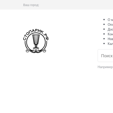
Ваш город:
О м
Оп
Дос
Кон
Но
Ка
Например