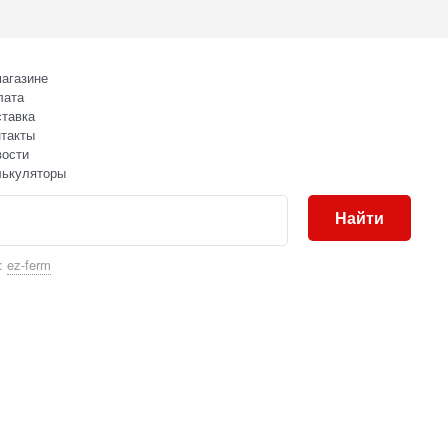
агазине
лата
тавка
такты
вости
лькуляторы
Найти
:
ez-ferm