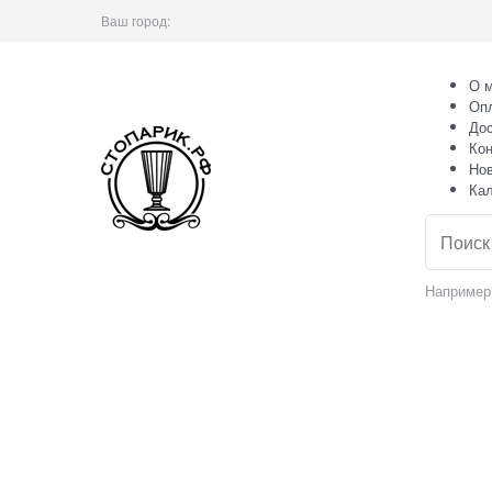
Ваш город:
О м
Оп
Дос
Кон
Но
Ка
Например