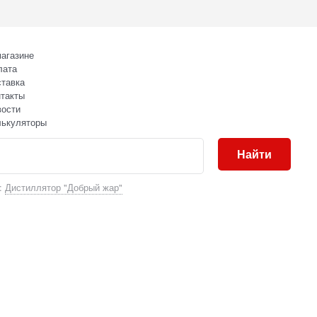
агазине
лата
тавка
такты
вости
лькуляторы
Найти
:
Дистиллятор "Добрый жар"