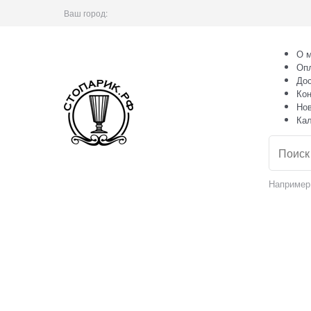
Ваш город:
О м
Оп
Дос
Кон
Но
Ка
Например