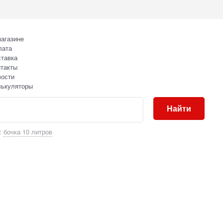
агазине
лата
тавка
такты
вости
лькуляторы
Найти
:
бочка 10 литров