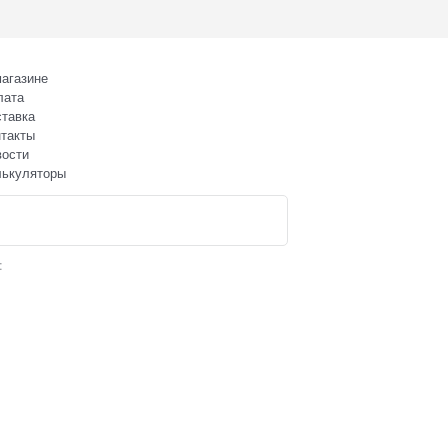
агазине
лата
тавка
такты
вости
лькуляторы
: