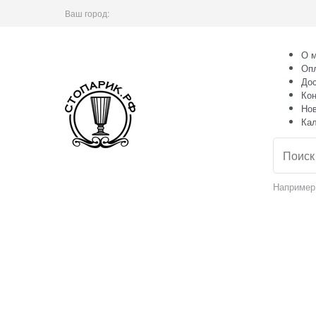
Ваш город:
О м
Оп
Дос
Кон
Но
Ка
Например