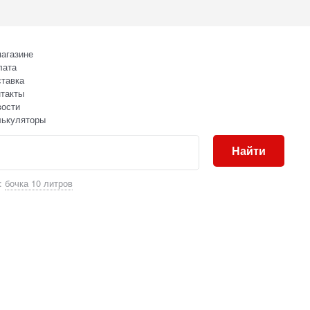
агазине
лата
тавка
такты
вости
лькуляторы
Найти
:
бочка 10 литров