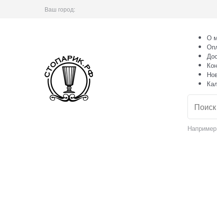
Ваш город:
О м
Оп
Дос
Кон
Но
Ка
Например