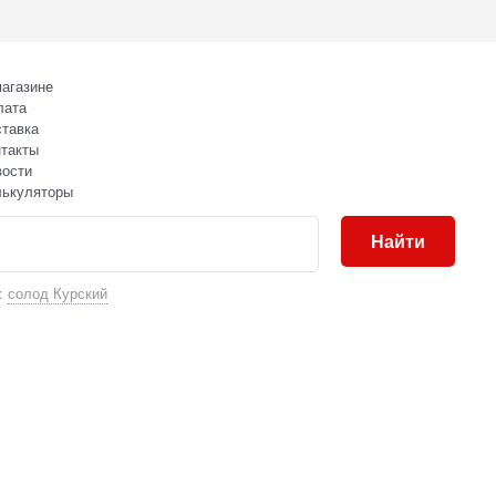
агазине
лата
тавка
такты
вости
лькуляторы
Найти
:
солод Курский