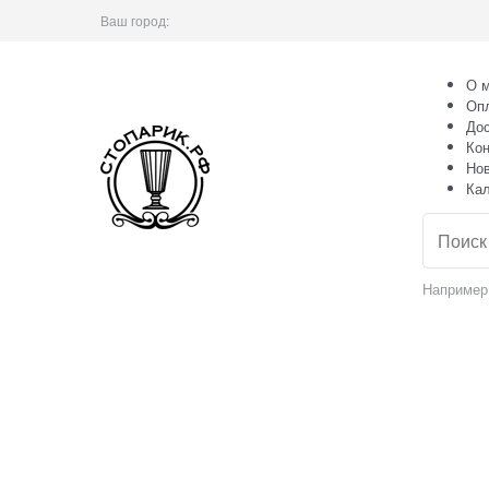
Ваш город:
О м
Оп
Дос
Кон
Но
Ка
Например