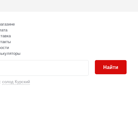
агазине
лата
тавка
такты
вости
лькуляторы
Найти
:
солод Курский