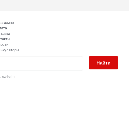
агазине
лата
тавка
такты
вости
лькуляторы
Найти
:
ez-ferm