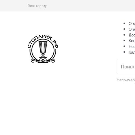
Ваш город:
О м
Оп
Дос
Кон
Но
Ка
Например