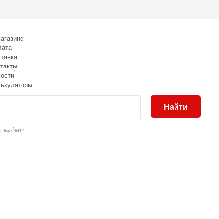
агазине
лата
тавка
такты
вости
лькуляторы
Найти
:
ez-ferm