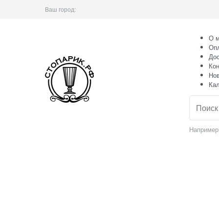
Ваш город:
О м
Оп
Дос
Кон
Но
Ка
Например