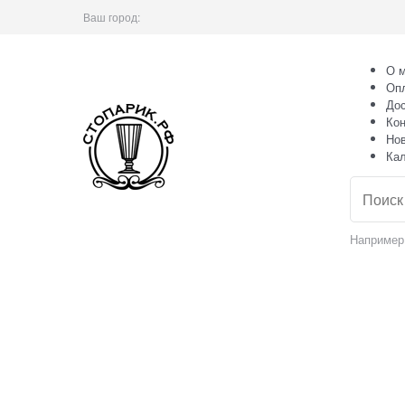
Ваш город:
О м
Оп
Дос
Кон
Но
Ка
Например