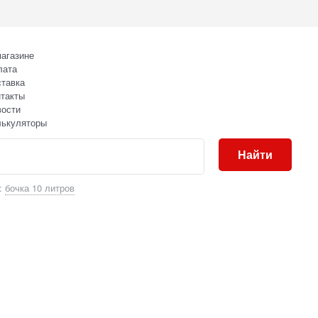
агазине
лата
тавка
такты
вости
лькуляторы
Найти
:
бочка 10 литров