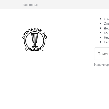
Ваш город:
О м
Оп
Дос
Кон
Но
Ка
Например