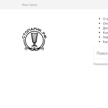
Ваш город:
О м
Оп
Дос
Кон
Но
Ка
Например