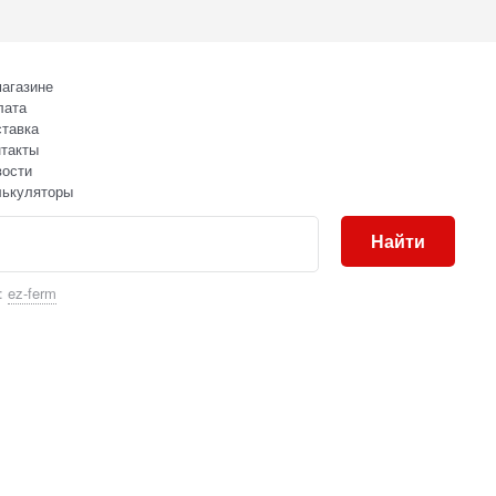
агазине
лата
тавка
такты
вости
лькуляторы
Найти
:
ez-ferm