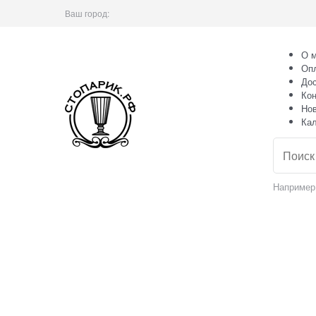
Ваш город:
О м
Оп
Дос
Кон
Но
Ка
Например