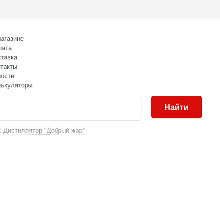
агазине
лата
тавка
такты
вости
лькуляторы
Найти
:
Дистиллятор "Добрый жар"