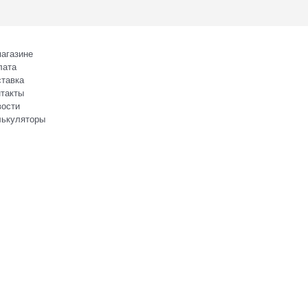
агазине
лата
тавка
такты
вости
лькуляторы