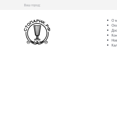
Ваш город:
О м
Оп
Дос
Кон
Но
Ка