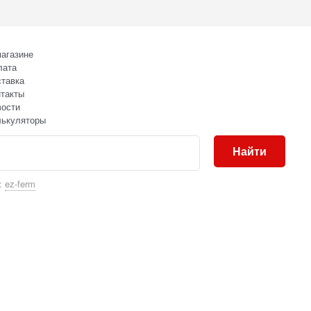
агазине
лата
тавка
такты
вости
лькуляторы
Найти
:
ez-ferm