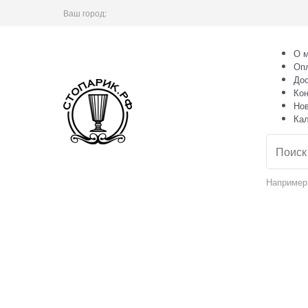
Ваш город:
О м
Оп
Дос
Кон
Но
Ка
Например