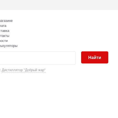
агазине
лата
тавка
такты
вости
лькуляторы
Найти
:
Дистиллятор "Добрый жар"