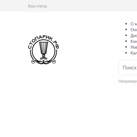
Ваш город:
О м
Оп
Дос
Кон
Но
Ка
Например