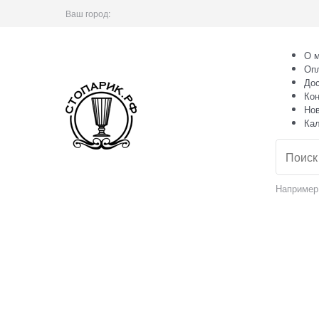
Ваш город:
О м
Оп
Дос
Кон
Но
Ка
Например