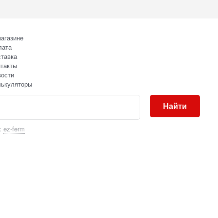
агазине
лата
тавка
такты
вости
лькуляторы
Найти
:
ez-ferm