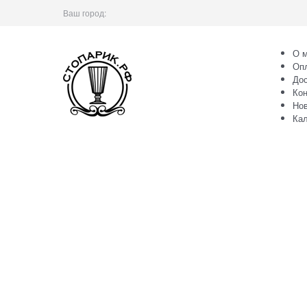
Ваш город:
О м
Оп
Дос
Кон
Но
Ка