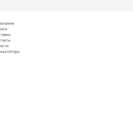
агазине
лата
тавка
такты
вости
лькуляторы