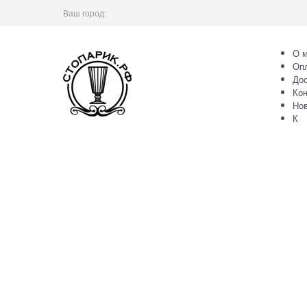
Ваш город:
О м
Оп
Дос
Кон
Но
К