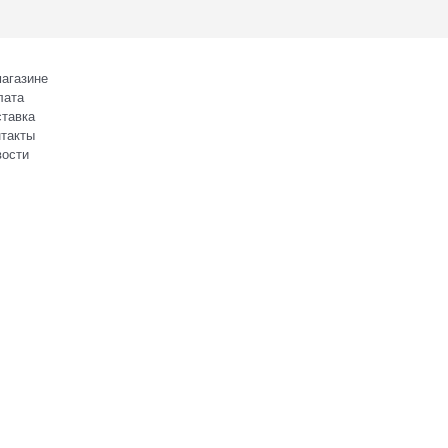
агазине
лата
тавка
такты
вости