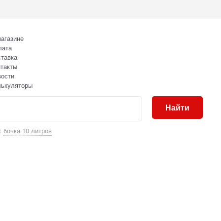
агазине
лата
тавка
такты
вости
лькуляторы
Найти
:
бочка 10 литров