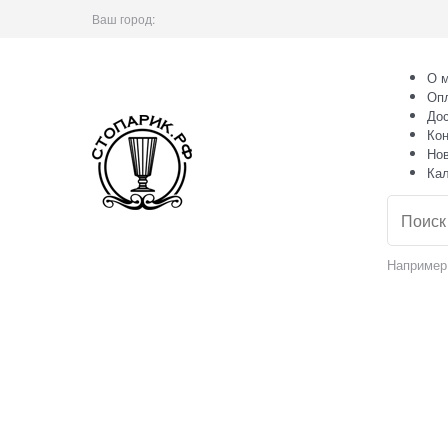
Ваш город:
О м
Оп
Дос
Кон
Но
Ка
Например