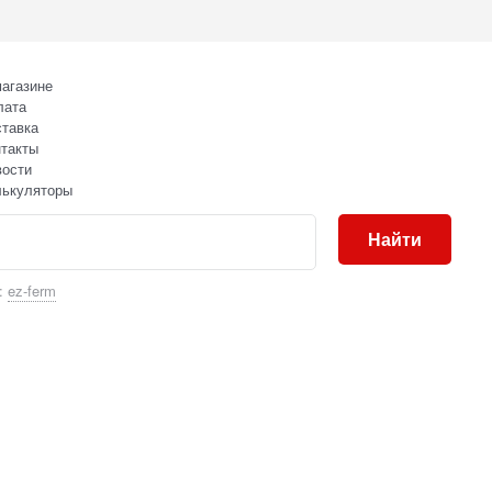
агазине
лата
тавка
такты
вости
лькуляторы
Найти
:
ez-ferm