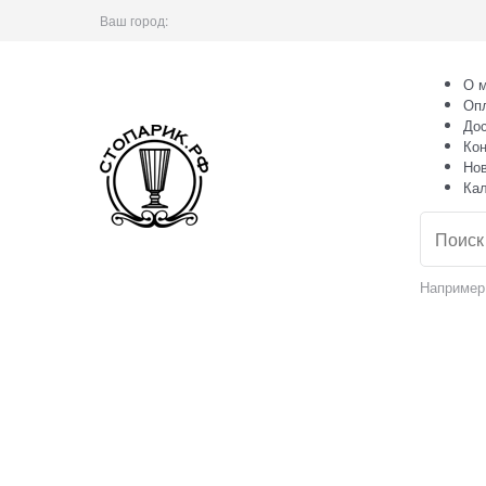
Ваш город:
О м
Оп
Дос
Кон
Но
Ка
Например