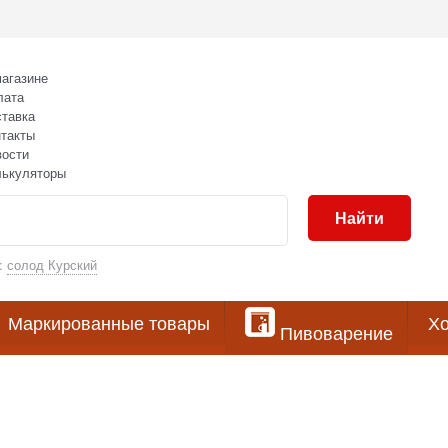
агазине
лата
тавка
такты
вости
лькуляторы
Найти
:
солод Курский
Маркированные товары
Хо
Пивоварение