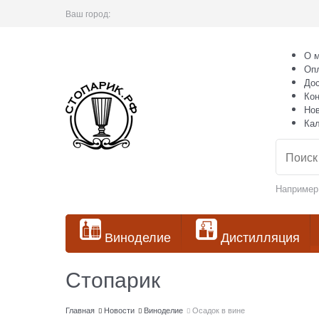
Ваш город:
О м
Оп
Дос
Кон
Но
Ка
Например
Виноделие
Дистилляция
Стопарик
Главная
Новости
Виноделие
Осадок в вине