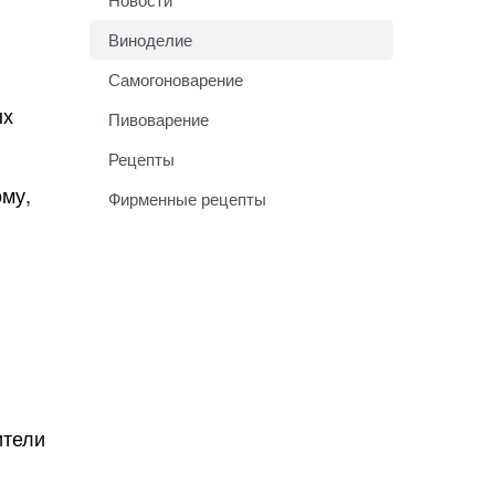
Виноделие
Самогоноварение
ых
Пивоварение
Рецепты
ому,
Фирменные рецепты
ители