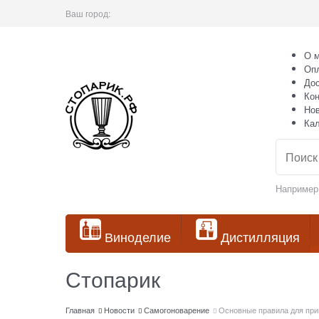
Ваш город:
О м
Оп
Дос
Кон
Но
Ка
Например
Виноделие
Дистилляция
Стопарик
Главная
Новости
Самогоноварение
Основные правила для при