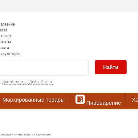
агазине
лата
тавка
такты
вости
лькуляторы
Найти
:
Дистиллятор "Добрый жар"
Маркированные товары
Хо
Пивоварение
готовления настоек на самогоне